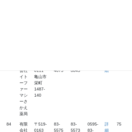
鈴鹿市
2066
安塚町
1605
82
リフ
〒513-
382-
382-
詳
73
レ薬
0814
3720
3720
細
局
鈴鹿市
東玉垣
町1398-
2
83
有限
〒519-
83-
96-
詳
74
会社
0111
4075
8045
細
イト
亀山市
ーフ
栄町
ァー
1487-
マシ
140
ーさ
かえ
薬局
84
有限
〒519-
83-
83-
0595-
詳
75
会社
0163
5575
5573
83-
細