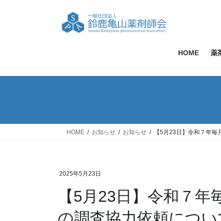
コ
ナ
ン
ビ
テ
ゲ
ン
ー
ツ
シ
HOME
薬
へ
ョ
ス
ン
キ
に
ッ
移
プ
動
HOME
お知らせ
お知らせ
【5月23日】令和７年毎
2025年5月23日
【5月23日】令和７
の調査協力依頼について