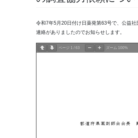
令和7年5月20日付け日薬発第63号で、公
連絡がありましたのでお知らせします。
ページ
1
/
63
ズーム
100%