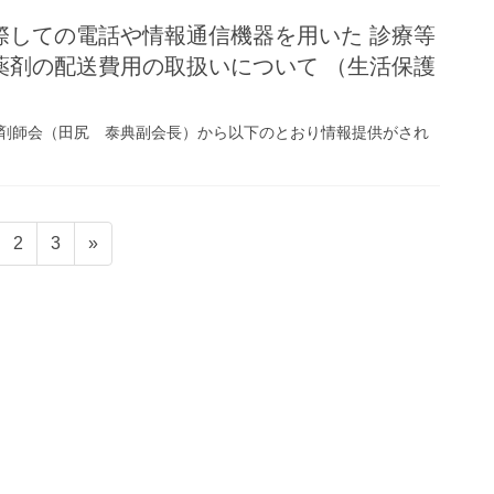
際しての電話や情報通信機器を用いた 診療等
薬剤の配送費用の取扱いについて （生活保護
薬剤師会（田尻 泰典副会長）から以下のとおり情報提供がされ
固
固
2
3
»
定
定
ペ
ペ
ー
ー
ジ
ジ