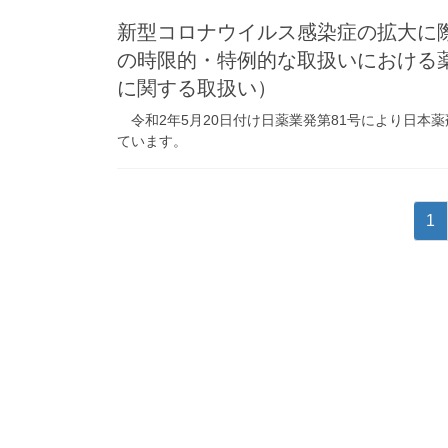
新型コロナウイルス感染症の拡大に
の時限的・特例的な取扱いにおける
に関する取扱い）
令和2年5月20日付け日薬業発第81号により日本
ています。
投
固
1
稿
定
ペ
の
ー
ペ
ジ
ー
ジ
送