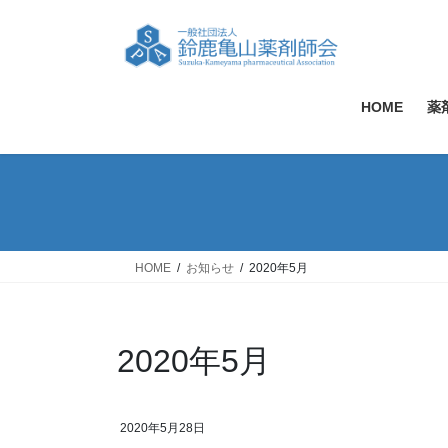
コ
ナ
ン
ビ
テ
ゲ
ン
ー
ツ
シ
HOME
薬
へ
ョ
ス
ン
キ
に
ッ
移
プ
動
HOME
お知らせ
2020年5月
2020年5月
2020年5月28日