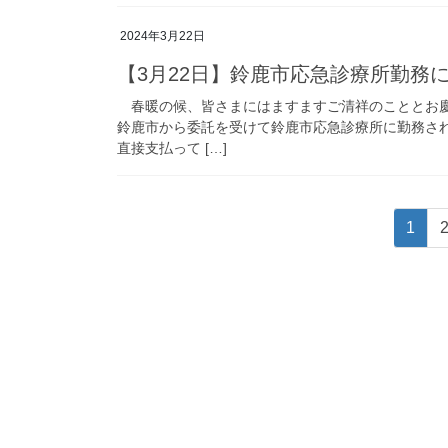
2024年3月22日
【3月22日】鈴鹿市応急診療所勤務
春暖の候、皆さまにはますますご清祥のこととお慶
鈴鹿市から委託を受けて鈴鹿市応急診療所に勤務さ
直接支払って […]
投
固
1
稿
定
ペ
の
ー
ペ
ジ
ー
ジ
送