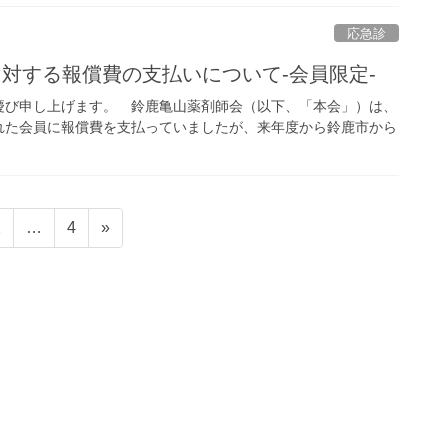
応急診
に対する報償費の支払いについて-会員限定-
び申し上げます。 鈴鹿亀山薬剤師会（以下、「本会」）は、
れた会員に報償費を支払っていましたが、来年度から鈴鹿市から
固
固
2
…
4
»
定
定
ペ
ペ
ー
ー
ジ
ジ