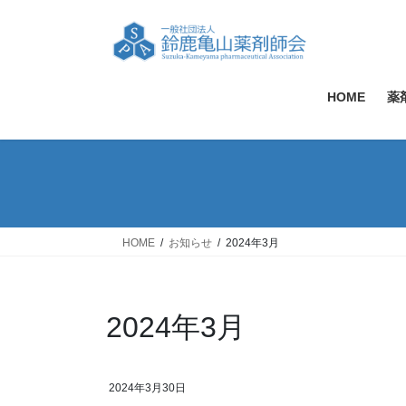
コ
ナ
ン
ビ
テ
ゲ
ン
ー
ツ
シ
HOME
薬
へ
ョ
ス
ン
キ
に
ッ
移
プ
動
HOME
お知らせ
2024年3月
2024年3月
2024年3月30日