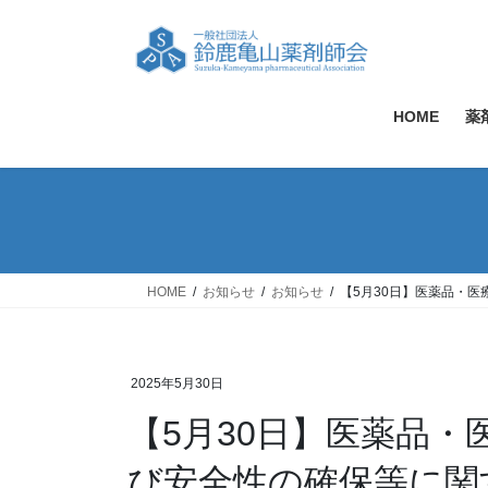
コ
ナ
ン
ビ
テ
ゲ
ン
ー
ツ
シ
HOME
薬
へ
ョ
ス
ン
キ
に
ッ
移
プ
動
HOME
お知らせ
お知らせ
【5月30日】医薬品・
2025年5月30日
【5月30日】医薬品
び安全性の確保等に関