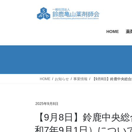
コ
ナ
ン
ビ
テ
ゲ
ン
ー
ツ
シ
HOME
薬
へ
ョ
ス
ン
キ
に
ッ
移
プ
動
HOME
お知らせ
事業情報
【9月8日】鈴鹿中央総合
2025年9月8日
【9月8日】鈴鹿中央総
和7年9月1日）につ