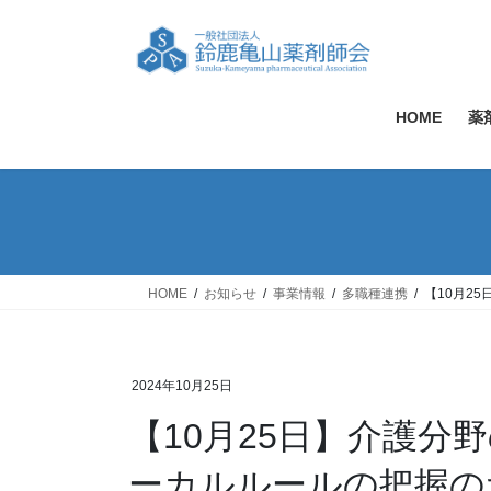
コ
ナ
ン
ビ
テ
ゲ
ン
ー
ツ
シ
HOME
薬
へ
ョ
ス
ン
キ
に
ッ
移
プ
動
HOME
お知らせ
事業情報
多職種連携
【10月2
2024年10月25日
【10月25日】介護分
ーカルルールの把握の