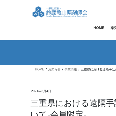
コ
ナ
ン
ビ
テ
ゲ
ン
ー
ツ
シ
HOME
薬
へ
ョ
ス
ン
キ
に
ッ
移
プ
動
HOME
お知らせ
事業情報
三重県における遠隔手話
2021年3月4日
三重県における遠隔手
いて-会員限定-