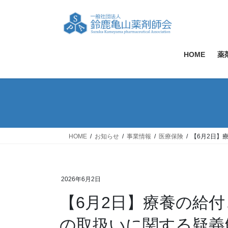
コ
ナ
ン
ビ
テ
ゲ
ン
ー
ツ
シ
HOME
薬
へ
ョ
ス
ン
キ
に
ッ
移
プ
動
HOME
お知らせ
事業情報
医療保険
【6月2日】
2026年6月2日
【6月2日】療養の給
の取扱いに関する疑義