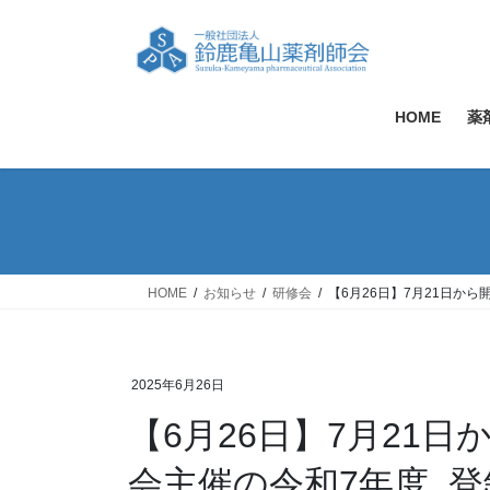
コ
ナ
ン
ビ
テ
ゲ
ン
ー
ツ
シ
HOME
薬
へ
ョ
ス
ン
キ
に
ッ
移
プ
動
HOME
お知らせ
研修会
【6月26日】7月21日か
2025年6月26日
【6月26日】7月21
会主催の令和7年度_