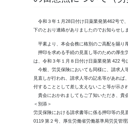
令和３年１月28日付け日薬業発第462号で
下のとおり連絡がありましたのでお知らせ
平素より、本会会務に格別のご高配を賜り厚
押印を求める手続の見直し等のための厚生労
は、令和３年１月８日付け日薬業発第 422 
今般、労災保険においても同様に、請求人等
見直しが行われ、請求人等の記名等があれば
付することとして差し支えないこと等が示さ
貴会におかれましてもご了知いただき、貴会
＜別添＞
労災保険における請求書等に係る押印等の見直
0119 第２号、厚生労働省労働基準局労災管