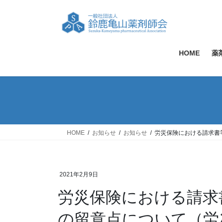
コ
ナ
ン
ビ
テ
ゲ
ン
ー
ツ
シ
HOME
薬
へ
ョ
ス
ン
キ
に
ッ
移
プ
動
HOME
お知らせ
お知らせ
労災保険における請求書
2021年2月9日
労災保険における請求
の留意点について（労