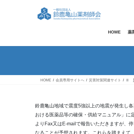
コ
ナ
ン
ビ
テ
ゲ
ン
ー
ツ
シ
HOME
薬
へ
ョ
ス
ン
キ
に
ッ
移
プ
動
HOME
会員専用サイトへ
災害対策関連サイト
Ⅱ 
鈴鹿亀山地域で震度5強以上の地震が発生し
おける医薬品等の確保・供給マニュアル」に
よりFax又はE-mailで報告いただきます
なることが予想されます。これらを踏まえて