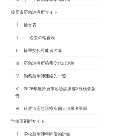
鈴鹿市応急診療所サイト
Ⅰ 輪番表
Ⅰ-Ⅰ 過去の輪番表
Ⅱ 輪番交代可能者名簿
Ⅲ 応急診療所輪番交代の連絡
Ⅳ 勤務薬剤師連絡先一覧
Ⅴ 2026年度鈴鹿市応急診胸部X線検査報
告
Ⅵ 鈴鹿市応急診療所個人債権者登録
学校薬剤師サイト
Ⅰ 学校薬剤師年間活動計画