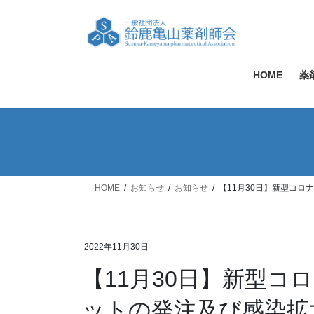
コ
ナ
ン
ビ
テ
ゲ
ン
ー
ツ
シ
HOME
薬
へ
ョ
ス
ン
キ
に
ッ
移
プ
動
HOME
お知らせ
お知らせ
【11月30日】新型コ
2022年11月30日
【11月30日】新型コ
ットの発注及び感染拡