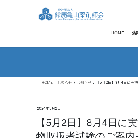
コ
ナ
ン
ビ
テ
ゲ
ン
ー
ツ
シ
HOME
薬
へ
ョ
ス
ン
キ
に
ッ
移
プ
動
HOME
お知らせ
お知らせ
【5月2日】8月4日に実
2024年5月2日
【5月2日】8月4日に
物取扱者試験のご案内-