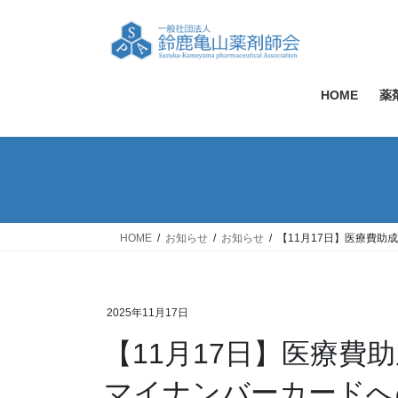
コ
ナ
ン
ビ
テ
ゲ
ン
ー
ツ
シ
HOME
薬
へ
ョ
ス
ン
キ
に
ッ
移
プ
動
HOME
お知らせ
お知らせ
【11月17日】医療費
2025年11月17日
【11月17日】医療費
マイナンバーカードへ