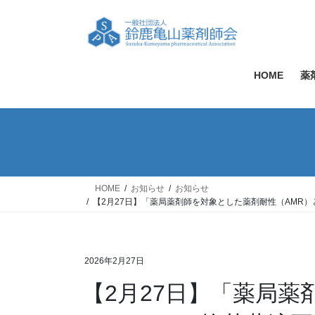
コ
ナ
ン
ビ
テ
ゲ
ン
ー
ツ
シ
HOME
薬
へ
ョ
ス
ン
キ
に
ッ
移
プ
動
HOME
お知らせ
お知らせ
【2月27日】「薬局薬剤師を対象とした薬剤耐性（AMR
2026年2月27日
【2月27日】「薬局