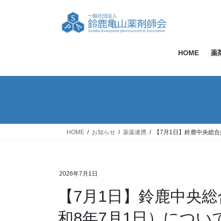
コ
ナ
ン
ビ
テ
ゲ
ン
ー
ツ
シ
HOME
薬
へ
ョ
ス
ン
キ
に
ッ
移
プ
動
HOME
お知らせ
薬薬連携
【7月1日】鈴鹿中央総合
2026年7月1日
【7月1日】鈴鹿中央総
和8年7月1日）につ