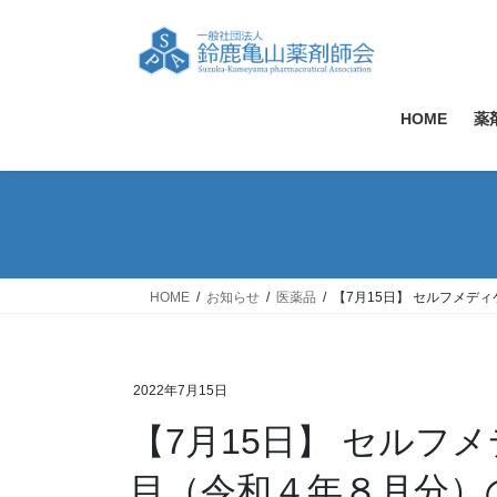
コ
ナ
ン
ビ
テ
ゲ
ン
ー
ツ
シ
HOME
薬
へ
ョ
ス
ン
キ
に
ッ
移
プ
動
HOME
お知らせ
医薬品
【7月15日】 セルフメデ
2022年7月15日
【7月15日】 セルフ
目（令和４年８月分）