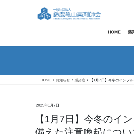
コ
ナ
ン
ビ
テ
ゲ
ン
ー
ツ
シ
HOME
薬
へ
ョ
ス
ン
キ
に
ッ
移
プ
動
HOME
お知らせ
感染症
【1月7日】今冬のインフル
2025年1月7日
【1月7日】今冬のイ
備えた注意喚起について