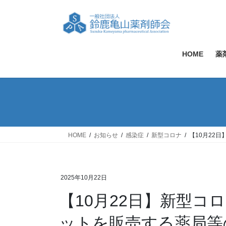
コ
ナ
ン
ビ
テ
ゲ
ン
ー
ツ
シ
HOME
薬
へ
ョ
ス
ン
キ
に
ッ
移
プ
動
HOME
お知らせ
感染症
新型コロナ
【10月22
2025年10月22日
【10月22日】新型コ
ットを販売する薬局等