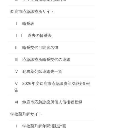
鈴鹿市応急診療所サイト
Ⅰ 輪番表
Ⅰ-Ⅰ 過去の輪番表
Ⅱ 輪番交代可能者名簿
Ⅲ 応急診療所輪番交代の連絡
Ⅳ 勤務薬剤師連絡先一覧
Ⅴ 2026年度鈴鹿市応急診胸部X線検査報
告
Ⅵ 鈴鹿市応急診療所個人債権者登録
学校薬剤師サイト
Ⅰ 学校薬剤師年間活動計画