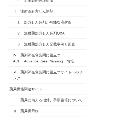
４ 無菌製剤処理研修
Ⅲ 注射薬処方せん調剤
１ 処方せん調剤が可能な注射薬
２ 注射薬処方せん調剤Q&A
３ 注射薬処方せん記載事例と監査
Ⅳ 薬剤師在宅訪問に役立つ
ACP（Advance Care Planning）情報
Ⅴ 薬剤師在宅訪問に役立つサイトへのリ
ンク
薬局機能関連サイト
Ⅰ 薬局に備える指針、手順書等について
Ⅱ 薬局掲示物