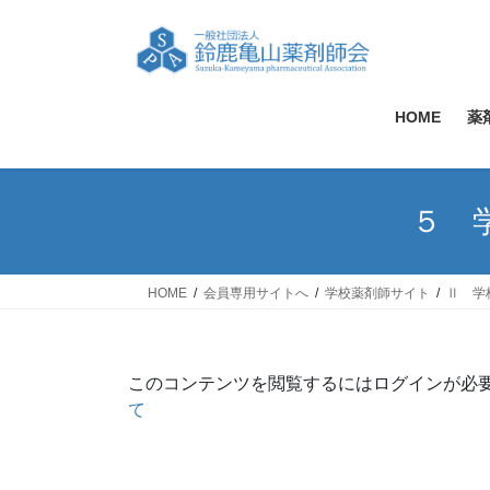
コ
ナ
ン
ビ
テ
ゲ
ン
ー
ツ
シ
HOME
薬
へ
ョ
ス
ン
キ
に
５ 
ッ
移
プ
動
HOME
会員専用サイトへ
学校薬剤師サイト
Ⅱ 学
このコンテンツを閲覧するにはログインが必
て