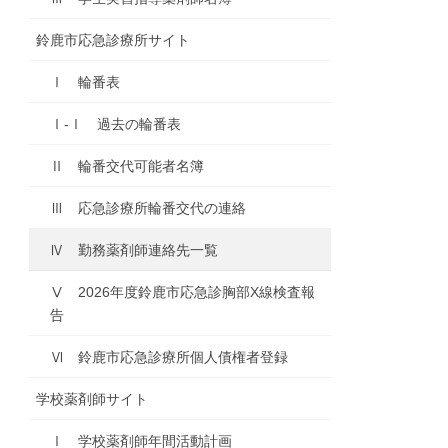
鈴鹿市応急診療所サイト
Ⅰ 輪番表
Ⅰ-Ⅰ 過去の輪番表
Ⅱ 輪番交代可能者名簿
Ⅲ 応急診療所輪番交代の連絡
Ⅳ 勤務薬剤師連絡先一覧
Ⅴ 2026年度鈴鹿市応急診胸部X線検査報
告
Ⅵ 鈴鹿市応急診療所個人債権者登録
学校薬剤師サイト
Ⅰ 学校薬剤師年間活動計画