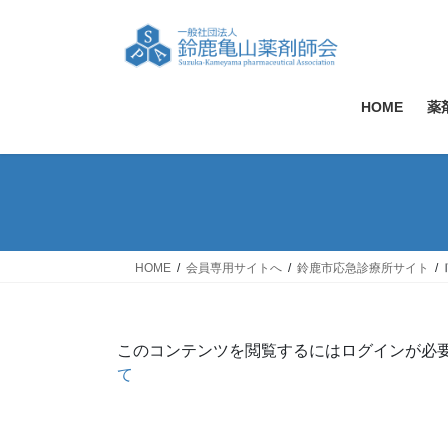
コ
ナ
ン
ビ
テ
ゲ
ン
ー
ツ
シ
HOME
薬
へ
ョ
ス
ン
キ
に
ッ
移
プ
動
HOME
会員専用サイトへ
鈴鹿市応急診療所サイト
このコンテンツを閲覧するにはログインが必
て