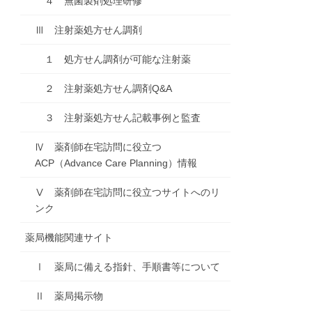
４ 無菌製剤処理研修
Ⅲ 注射薬処方せん調剤
１ 処方せん調剤が可能な注射薬
２ 注射薬処方せん調剤Q&A
３ 注射薬処方せん記載事例と監査
Ⅳ 薬剤師在宅訪問に役立つ
ACP（Advance Care Planning）情報
Ⅴ 薬剤師在宅訪問に役立つサイトへのリ
ンク
薬局機能関連サイト
Ⅰ 薬局に備える指針、手順書等について
Ⅱ 薬局掲示物