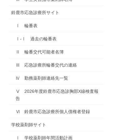
鈴鹿市応急診療所サイト
Ⅰ 輪番表
Ⅰ-Ⅰ 過去の輪番表
Ⅱ 輪番交代可能者名簿
Ⅲ 応急診療所輪番交代の連絡
Ⅳ 勤務薬剤師連絡先一覧
Ⅴ 2026年度鈴鹿市応急診胸部X線検査報
告
Ⅵ 鈴鹿市応急診療所個人債権者登録
学校薬剤師サイト
Ⅰ 学校薬剤師年間活動計画