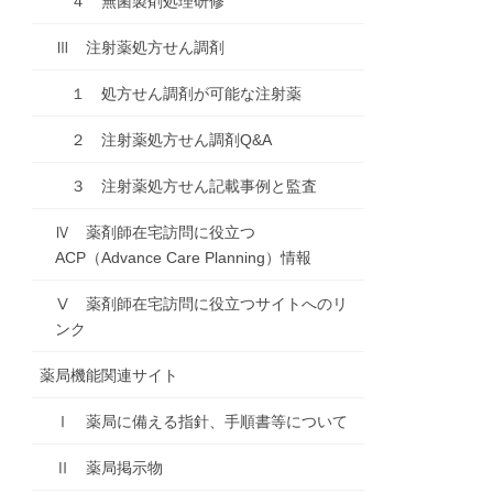
４ 無菌製剤処理研修
Ⅲ 注射薬処方せん調剤
１ 処方せん調剤が可能な注射薬
２ 注射薬処方せん調剤Q&A
３ 注射薬処方せん記載事例と監査
Ⅳ 薬剤師在宅訪問に役立つ
ACP（Advance Care Planning）情報
Ⅴ 薬剤師在宅訪問に役立つサイトへのリ
ンク
薬局機能関連サイト
Ⅰ 薬局に備える指針、手順書等について
Ⅱ 薬局掲示物