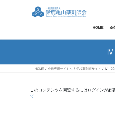
コ
ナ
ン
ビ
テ
ゲ
ン
ー
ツ
シ
HOME
薬
へ
ョ
ス
ン
キ
に
Ⅳ
ッ
移
プ
動
HOME
会員専用サイトへ
学校薬剤師サイト
Ⅳ 2
このコンテンツを閲覧するにはログインが必
て