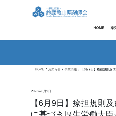
コ
ナ
ン
ビ
テ
ゲ
ン
ー
ツ
シ
HOME
薬
へ
ョ
ス
ン
キ
に
ッ
移
プ
動
HOME
お知らせ
事業情報
【6月9日】療担規則及
2023年6月9日
【6月9日】療担規則
に基づき厚生労働大臣