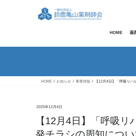
コ
ナ
ン
ビ
テ
ゲ
ン
ー
ツ
シ
HOME
薬
へ
ョ
ス
ン
キ
に
ッ
移
プ
動
HOME
お知らせ
事業情報
【12月4日】「呼吸リハ
2025年12月4日
【12月4日】「呼吸
発チラシの周知につい