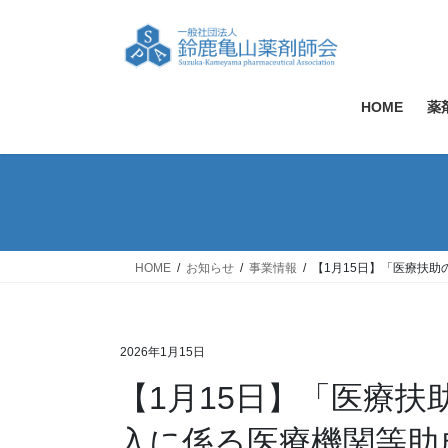
コ
ナ
ン
ビ
テ
ゲ
ン
ー
ツ
シ
HOME
薬
へ
ョ
ス
ン
キ
に
ッ
移
プ
動
HOME
お知らせ
事業情報
【1月15日】「医療扶
2026年1月15日
【1月15日】「医療
入に係る医療機関等助