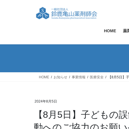
コ
ナ
ン
ビ
テ
ゲ
ン
ー
ツ
シ
HOME
薬
へ
ョ
ス
ン
キ
に
ッ
移
プ
動
HOME
お知らせ
事業情報
医療安全
【8月5日】
2024年8月5日
【8月5日】子どもの
動へのご協力のお願い-