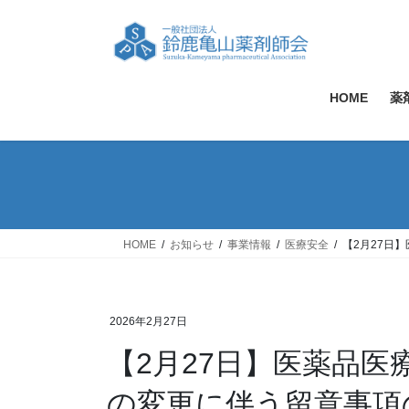
コ
ナ
ン
ビ
テ
ゲ
ン
ー
ツ
シ
HOME
薬
へ
ョ
ス
ン
キ
に
ッ
移
プ
動
HOME
お知らせ
事業情報
医療安全
【2月27日
2026年2月27日
【2月27日】医薬品
の変更に伴う留意事項