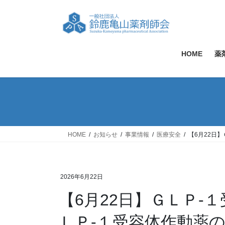
コ
ナ
ン
ビ
テ
ゲ
ン
ー
ツ
シ
HOME
薬
へ
ョ
ス
ン
キ
に
ッ
移
プ
動
HOME
お知らせ
事業情報
医療安全
【6月22日
2026年6月22日
【6月22日】ＧＬＰ-
ＬＰ-１受容体作動薬