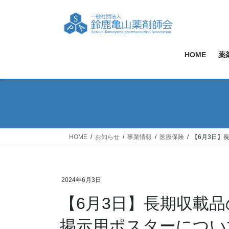
コ
ナ
ン
ビ
テ
ゲ
ン
ー
ツ
シ
HOME
薬
へ
ョ
ス
ン
キ
に
ッ
移
プ
動
HOME
お知らせ
事業情報
医療保険
【6月3日】
2024年6月3日
【6月3日】長期収載
掲示用ポスターについて