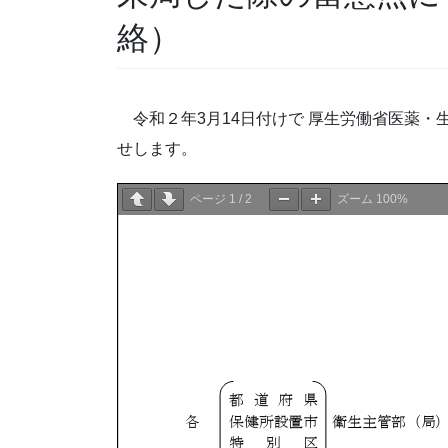
絡）
令和２年3月14日付けで 厚生労働省医薬・
せします。
ページ
1
/
2
ズーム
100%