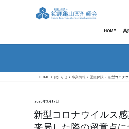
コ
ナ
ン
ビ
テ
ゲ
ン
ー
ツ
シ
HOME
薬
へ
ョ
ス
ン
キ
に
ッ
移
プ
動
HOME
お知らせ
事業情報
医療保険
新型コロナウ
2020年3月17日
新型コロナウイルス感
来局した際の留意点に