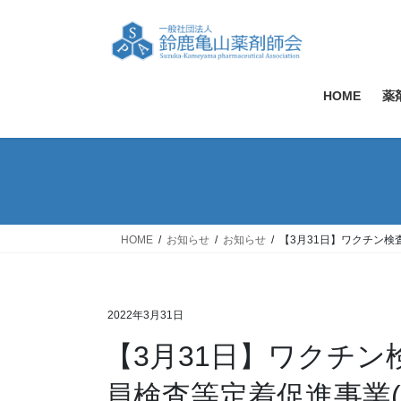
コ
ナ
ン
ビ
テ
ゲ
ン
ー
ツ
シ
HOME
薬
へ
ョ
ス
ン
キ
に
ッ
移
プ
動
HOME
お知らせ
お知らせ
【3月31日】ワクチン検
2022年3月31日
【3月31日】ワクチ
員検査等定着促進事業