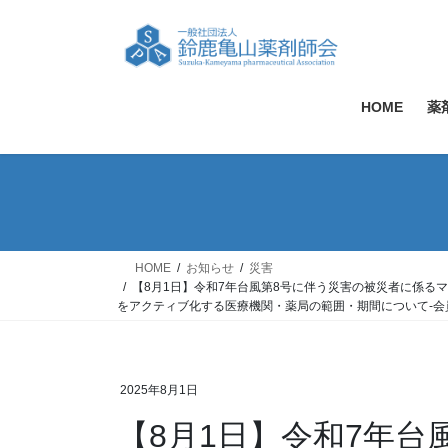
コ
ナ
ン
ビ
テ
ゲ
ン
ー
ツ
シ
HOME
薬
へ
ョ
ス
ン
キ
に
ッ
移
プ
動
HOME
お知らせ
災害
【8月1日】令和7年台風第8号に伴う災害の被災者に係
をアクティブ化する医療機関・薬局の範囲・期間について-会
2025年8月1日
【8月1日】令和7年台