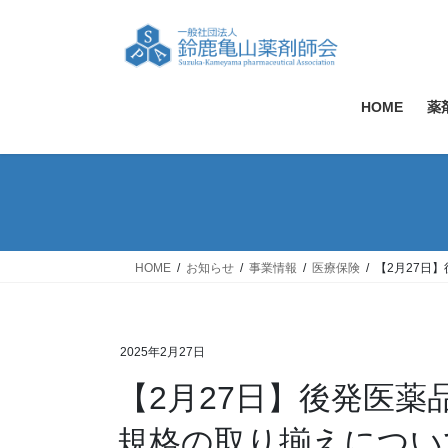
コ
ナ
ン
ビ
テ
ゲ
ン
ー
ツ
シ
HOME
薬
へ
ョ
ス
ン
キ
に
ッ
移
プ
動
HOME
お知らせ
事業情報
医療保険
【2月27日
2025年2月27日
【2月27日】後発医
規格の取り揃えについて